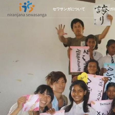
セワサンガについて
セワサンガ