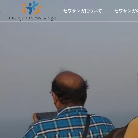
セワサンガについて
セワサンガ