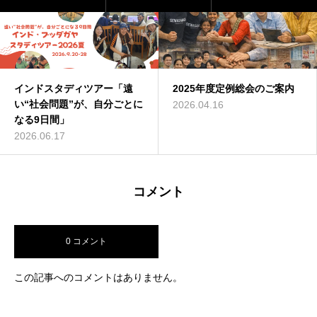
アー「遠
2025年度定例総会のご案内
「行動指針（クレ
自分ごとに
定
2026.04.16
2025.10.26
コメント
0 コメント
この記事へのコメントはありません。